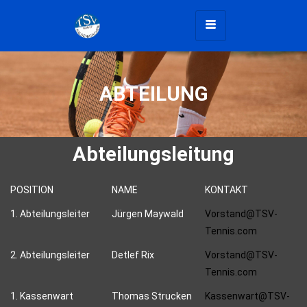
ABTEILUNG
Abteilungsleitung
POSITION
NAME
KONTAKT
1. Abteilungsleiter
Jürgen Maywald
Vorstand@TSV-
Tennis.com
2. Abteilungsleiter
Detlef Rix
Vorstand@TSV-
Tennis.com
1. Kassenwart
Thomas Strucken
Kassenwart@TSV-