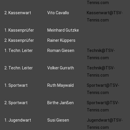
Tennis.com
2. Kassenwart
Vito Cavallo
Kassenwart@TSV-
Tennis.com
1. Kassenprüfer
Meinhard Gutzke
2. Kassenprüfer
Rainer Küppers
1. Techn. Leiter
Roman Giesen
Technik@TSV-
Tennis.com
2. Techn. Leiter
Volker Gurrath
Technik@TSV-
Tennis.com
1. Sportwart
Ruth Maywald
Sportwart@TSV-
Tennis.com
2. Sportwart
Birthe Janßen
Sportwart@TSV-
Tennis.com
1. Jugendwart
Susi Giesen
Jugendwart@TSV-
Tennis.com