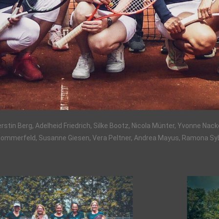
erstin Berg, Adelheid Friedrich, Silke Bootz, Nicola Münter, Yvonne Na
a Sommerfeld, Susanne Giesen, Vera Peltner, Andrea Mayus, Ramona Syb