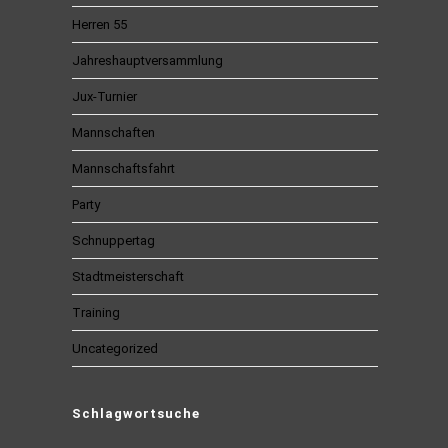
Herren 55
Jahreshauptversammlung
Jux-Turnier
Mannschaften
Mannschaftsfahrt
Party
Schnuppertag
Stadtmeisterschaft
Training
Uncategorized
Schlagwortsuche