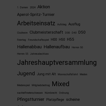
Aktion
1. Damen
2024
Aperol-Spritz-Turnier
Arbeitseinsatz
Ausflug
Aufstieg
Clubmeisterschaft
D50
Clubheim
D00
D40
H55
H00
H50
Feiertag
Freundschaftsspiel
Hallenabbau
Hallenaufbau
Herren 50
Herren 55
Jahresabschluss
Jahreshauptversammlung
Jugend
Jung mit Alt
Mannschaftsfahrt
Meden
Mixed
Medenspiel
Mitgliedsbeitrag
nachtelfmeterschiessen
Nümbrecht
Ordnung
Pfingstturnier
scheine
Platzpflege