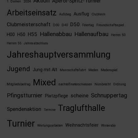
Aktion
Aperol-Spritz-Turnier
1. Damen
2024
Arbeitseinsatz
Ausflug
Aufstieg
Clubheim
Clubmeisterschaft
D50
D00
D40
Feiertag
Freundschaftsspiel
Hallenabbau
Hallenaufbau
H55
H00
H50
Herren 50
Herren 55
Jahresabschluss
Jahreshauptversammlung
Jugend
Jung mit Alt
Mannschaftsfahrt
Meden
Medenspiel
Mixed
Mitgliedsbeitrag
nachtelfmeterschiessen
Nümbrecht
Ordnung
Pfingstturnier
Schnuppertag
scheine
Platzpflege
Traglufthalle
Spendenaktion
Termine
Turnier
Weihnachtsfeier
Wartungsarbeiten
Winterabo