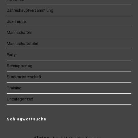
Jahreshauptversammlung
Jux-Turnier
Mannschaften
Mannschaftsfahrt
Party
Schnuppertag
Stadtmeisterschaft
Training
Uncategorized
Schlagwortsuche