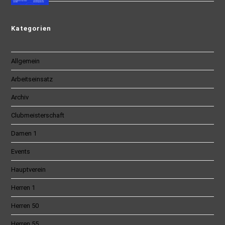
Kategorien
Allgemein
Arbeitseinsatz
Archiv
Clubmeisterschaft
Damen 1
Events
Hauptverein
Herren 1
Herren 50
Herren 55