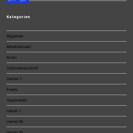
Kategorien
Allgemein
Arbeitseinsatz
Archiv
Clubmeisterschaft
Damen 1
Events
Hauptverein
Herren 1
Herren 50
Herren 55