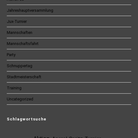
Jahreshauptversammlung
Jux-Turnier
Mannschaften
Mannschaftsfahrt
Party
Schnuppertag
Stadtmeisterschaft
Training
Uncategorized
Schlagwortsuche