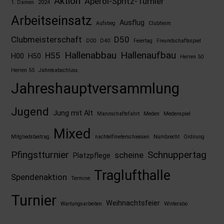
Aktion
Aperol-Spritz-Turnier
1. Damen
2024
Arbeitseinsatz
Ausflug
Aufstieg
Clubheim
Clubmeisterschaft
D50
D00
D40
Feiertag
Freundschaftsspiel
Hallenabbau
Hallenaufbau
H55
H00
H50
Herren 50
Herren 55
Jahresabschluss
Jahreshauptversammlung
Jugend
Jung mit Alt
Mannschaftsfahrt
Meden
Medenspiel
Mixed
Mitgliedsbeitrag
nachtelfmeterschiessen
Nümbrecht
Ordnung
Pfingstturnier
Schnuppertag
scheine
Platzpflege
Traglufthalle
Spendenaktion
Termine
Turnier
Weihnachtsfeier
Wartungsarbeiten
Winterabo