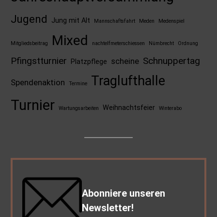
Jugend
Jung mit Alt
Mannschaftsfahrt
Meden
Medenspiel
Mixed
Mitgliedsbeitrag
nachtelfmeterschiessen
Nümbrecht
Ordnung
Pfingstturnier
Schnuppertag
scheine
Platzpflege
Traglufthalle
Spendenaktion
Termine
Turnier
Weihnachtsfeier
Wartungsarbeiten
Winterabo
Abonniere unseren
Newsletter!