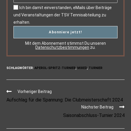
Ich bin damit einverstanden, eMails über Beiträge
und Veranstaltungen der TSV Tennisabteilung zu
erhalten.
Mit dem Abonnement stimmst Du unseren
Datenschutzbestimmungen
zu.
SCHLAGWÖRTER
:
APEROL-SPRITZ-TURNIER
,
MIXED
,
TURNIER
Vorheriger Beitrag
Aufschlag für die Spannung: Die Clubmeisterschaft 2024
Nächster Beitrag
Saisonabschluss-Turnier 2024