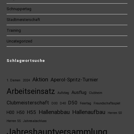
Schnuppertag
Stadtmeisterschaft
Training
Uncategorized
Schlagwortsuche
Aktion
Aperol-Spritz-Turnier
1. Damen
2024
Arbeitseinsatz
Ausflug
Aufstieg
Clubheim
Clubmeisterschaft
D50
D00
D40
Feiertag
Freundschaftsspiel
Hallenabbau
Hallenaufbau
H55
H00
H50
Herren 50
Herren 55
Jahresabschluss
Jahreshauptversammlung