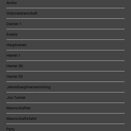
Archiv
Clubmeisterschaft
Damen 1
Events
Hauptverein
Herren 1
Herren 50
Herren 55
Jahreshauptversammlung
Jux-Turnier
Mannschaften
Mannschaftsfahrt
Party