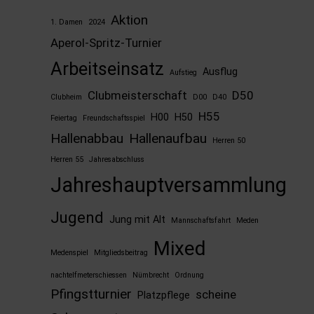
Aktion
1. Damen
2024
Aperol-Spritz-Turnier
Arbeitseinsatz
Ausflug
Aufstieg
Clubmeisterschaft
D50
Clubheim
D00
D40
H55
H00
H50
Feiertag
Freundschaftsspiel
Hallenabbau
Hallenaufbau
Herren 50
Herren 55
Jahresabschluss
Jahreshauptversammlung
Jugend
Jung mit Alt
Mannschaftsfahrt
Meden
Mixed
Medenspiel
Mitgliedsbeitrag
nachtelfmeterschiessen
Nümbrecht
Ordnung
Pfingstturnier
scheine
Platzpflege