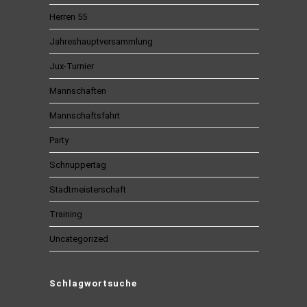
Herren 55
Jahreshauptversammlung
Jux-Turnier
Mannschaften
Mannschaftsfahrt
Party
Schnuppertag
Stadtmeisterschaft
Training
Uncategorized
Schlagwortsuche