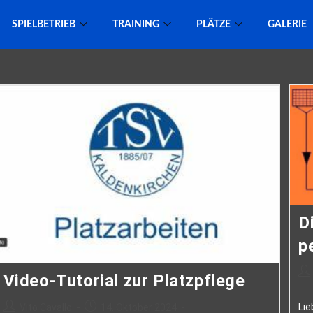
SPIELBETRIEB
TRAINING
PLÄTZE
GALERIE
D
p
Video-Tutorial zur Platzpflege
Lie
Vito Cavallo
14. Oktober 2024