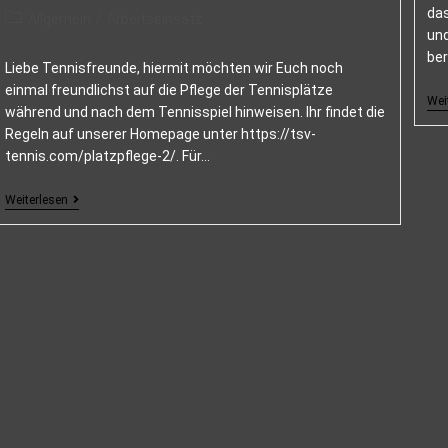
da
Allgemein
/
Arbeitseinsatz
und
ber
Liebe Tennisfreunde, hiermit möchten wir Euch noch
einmal freundlichst auf die Pflege der Tennisplätze
Wei
während und nach dem Tennisspiel hinweisen. Ihr findet die
Regeln auf unserer Homepage unter https://tsv-
tennis.com/platzpflege-2/. Für…
Weiterlesen