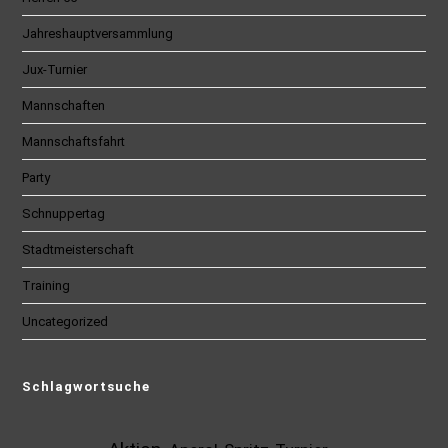
Jahreshauptversammlung
Jux-Turnier
Mannschaften
Mannschaftsfahrt
Party
Schnuppertag
Stadtmeisterschaft
Training
Uncategorized
Schlagwortsuche