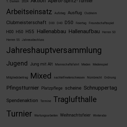
Aktion
Aperol-Spritz-Turnier
1. Damen
2024
Arbeitseinsatz
Ausflug
Aufstieg
Clubheim
Clubmeisterschaft
D50
D00
D40
Feiertag
Freundschaftsspiel
Hallenabbau
Hallenaufbau
H55
H00
H50
Herren 50
Herren 55
Jahresabschluss
Jahreshauptversammlung
Jugend
Jung mit Alt
Mannschaftsfahrt
Meden
Medenspiel
Mixed
Mitgliedsbeitrag
nachtelfmeterschiessen
Nümbrecht
Ordnung
Pfingstturnier
Schnuppertag
scheine
Platzpflege
Traglufthalle
Spendenaktion
Termine
Turnier
Weihnachtsfeier
Wartungsarbeiten
Winterabo