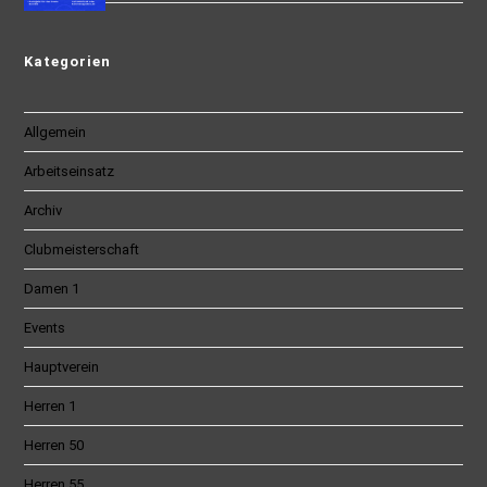
Kategorien
Allgemein
Arbeitseinsatz
Archiv
Clubmeisterschaft
Damen 1
Events
Hauptverein
Herren 1
Herren 50
Herren 55