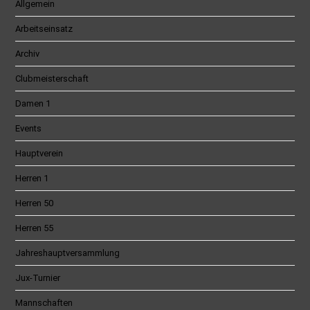
Allgemein
Arbeitseinsatz
Archiv
Clubmeisterschaft
Damen 1
Events
Hauptverein
Herren 1
Herren 50
Herren 55
Jahreshauptversammlung
Jux-Turnier
Mannschaften