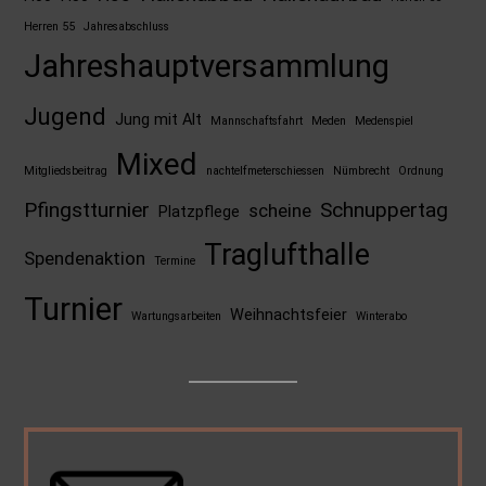
Herren 55
Jahresabschluss
Jahreshauptversammlung
Jugend
Jung mit Alt
Mannschaftsfahrt
Meden
Medenspiel
Mixed
Mitgliedsbeitrag
nachtelfmeterschiessen
Nümbrecht
Ordnung
Pfingstturnier
Schnuppertag
scheine
Platzpflege
Traglufthalle
Spendenaktion
Termine
Turnier
Weihnachtsfeier
Wartungsarbeiten
Winterabo