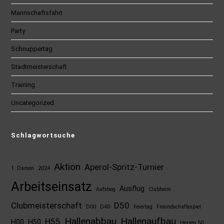
Mannschaftsfahrt
Party
Schnuppertag
Stadtmeisterschaft
Training
Uncategorized
Schlagwortsuche
Aktion
Aperol-Spritz-Turnier
1. Damen
2024
Arbeitseinsatz
Ausflug
Aufstieg
Clubheim
Clubmeisterschaft
D50
D00
D40
Feiertag
Freundschaftsspiel
Hallenabbau
Hallenaufbau
H55
H00
H50
Herren 50