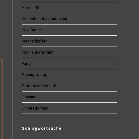
Herren 55
Jahreshauptversammlung
Jux-Turnier
Mannschaften
Mannschaftsfahrt
Party
Schnuppertag
Stadtmeisterschaft
Training
Uncategorized
Schlagwortsuche