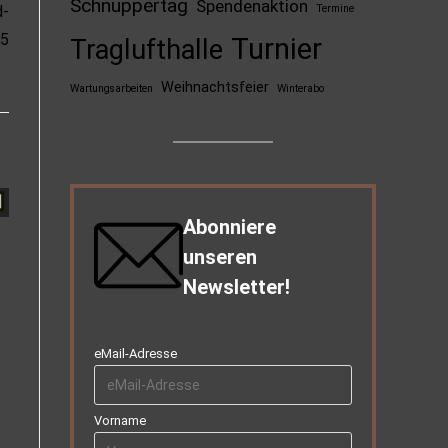
Schnuppertag
Spendenaktion
d-
Termine
25
Turnier
Traglufthalle
Weihnachtsfeier
Wartungsarbeiten
Winterabo
Abonniere
unseren
Newsletter!
eMail-Adresse
Vorname