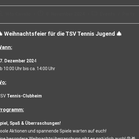
Vito Cavallo
8. November 2024
Events
/
Party
🎄
Weihnachtsfeier für die TSV Tennis Jugend
🎄
Wann:
7. Dezember 202
4
b 10:00 Uhr bis ca. 14:00 Uhr
Wo:
TSV
Tennis-Clubheim
Programm:
piel, Spaß & Überraschungen!
oole Aktionen und spannende Spiele warten auf euch!
ine besondere Weihnachtsüberraschung gibt es natürlich auch! 🎅🎁