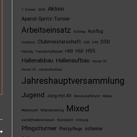
Aktion
1. Damen
2024
Aperol-Spritz-Turnier
Arbeitseinsatz
Ausflug
Aufstieg
Clubmeisterschaft
D50
Clubheim
D00
D40
H55
H00
H50
Feiertag
Freundschaftsspiel
Hallenabbau
Hallenaufbau
Herren 50
Herren 55
Jahresabschluss
Jahreshauptversammlung
Jugend
Jung mit Alt
Mannschaftsfahrt
Meden
Mixed
Medenspiel
Mitgliedsbeitrag
nachtelfmeterschiessen
Nümbrecht
Ordnung
Pfingstturnier
scheine
Platzpflege