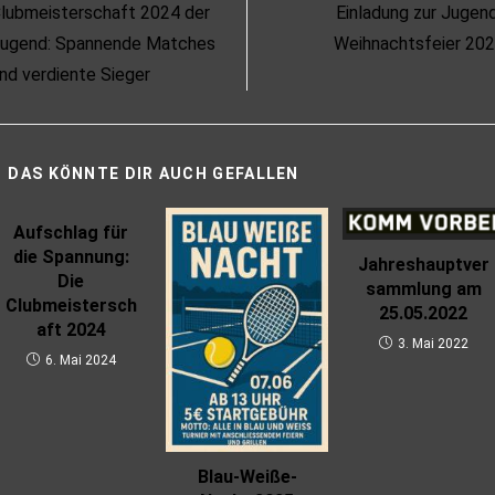
lubmeisterschaft 2024 der
Einladung zur Jugen
ugend: Spannende Matches
Weihnachtsfeier 20
nd verdiente Sieger
DAS KÖNNTE DIR AUCH GEFALLEN
Aufschlag für
die Spannung:
Jahreshauptver
Die
sammlung am
Clubmeistersch
25.05.2022
aft 2024
3. Mai 2022
6. Mai 2024
Blau-Weiße-