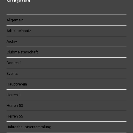
Kategorien
Allgemein
Arbeitseinsatz
Archiv
Clubmeisterschaft
Damen 1
Events
Hauptverein
Herren 1
Herren 50
Herren 55
Jahreshauptversammlung