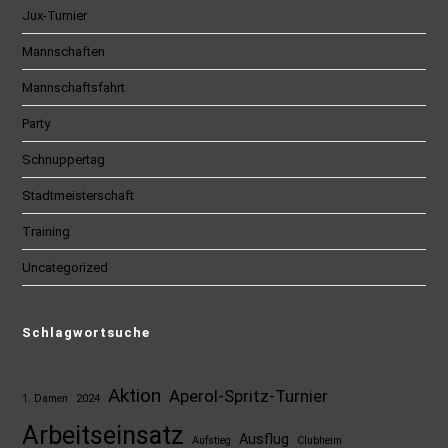
Jux-Turnier
Mannschaften
Mannschaftsfahrt
Party
Schnuppertag
Stadtmeisterschaft
Training
Uncategorized
Schlagwortsuche
Aktion
Aperol-Spritz-Turnier
1. Damen
2024
Arbeitseinsatz
Ausflug
Aufstieg
Clubheim