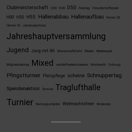
Clubmeisterschaft
D50
D00
D40
Feiertag
Freundschaftsspiel
Hallenabbau
Hallenaufbau
H55
H00
H50
Herren 50
Herren 55
Jahresabschluss
Jahreshauptversammlung
Jugend
Jung mit Alt
Mannschaftsfahrt
Meden
Medenspiel
Mixed
Mitgliedsbeitrag
nachtelfmeterschiessen
Nümbrecht
Ordnung
Pfingstturnier
Schnuppertag
scheine
Platzpflege
Traglufthalle
Spendenaktion
Termine
Turnier
Weihnachtsfeier
Wartungsarbeiten
Winterabo