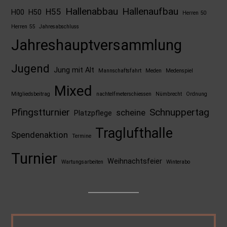
Hallenabbau
Hallenaufbau
H55
H00
H50
Herren 50
Herren 55
Jahresabschluss
Jahreshauptversammlung
Jugend
Jung mit Alt
Mannschaftsfahrt
Meden
Medenspiel
Mixed
Mitgliedsbeitrag
nachtelfmeterschiessen
Nümbrecht
Ordnung
Pfingstturnier
Schnuppertag
scheine
Platzpflege
Traglufthalle
Spendenaktion
Termine
Turnier
Weihnachtsfeier
Wartungsarbeiten
Winterabo