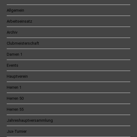
Allgemein
Arbeitseinsatz
Archiv
Clubmeisterschaft
Damen 1
Events
Hauptverein
Herren 1
Herren 50
Herren 55
Jahreshauptversammlung
Jux-Turnier