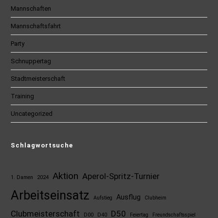
Mannschaften
Mannschaftsfahrt
Party
Schnuppertag
Stadtmeisterschaft
Training
Uncategorized
Schlagwortsuche
Aktion
Aperol-Spritz-Turnier
1. Damen
2024
Arbeitseinsatz
Ausflug
Aufstieg
Clubheim
Clubmeisterschaft
D50
D00
D40
Feiertag
Freundschaftsspiel