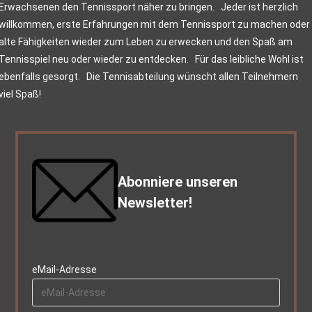
Erwachsenen den Tennissport näher zu bringen. Jeder ist herzlich
willkommen, erste Erfahrungen mit dem Tennissport zu machen oder
alte Fähigkeiten wieder zum Leben zu erwecken und den Spaß am
Tennisspiel neu oder wieder zu entdecken. Für das leibliche Wohl ist
ebenfalls gesorgt. Die Tennisabteilung wünscht allen Teilnehmern
viel Spaß!
Abonniere unseren
Newsletter!
eMail-Adresse