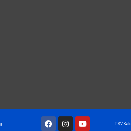
ng
TSV Kald