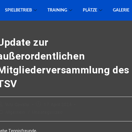
SPIELBETRIEB
TRAINING
PLÄTZE
GALERIE
Update zur
außerordentlichen
Mitgliederversammlung des
TSV
Vito Cavallo
17. April 2024
Allgemein
/
Uncategorized
iebe Tennisfreunde,