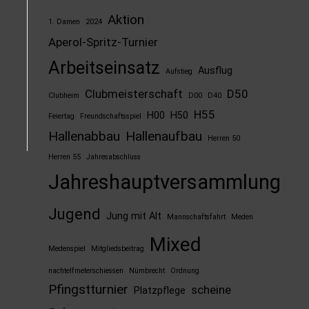
Aktion
1. Damen
2024
Aperol-Spritz-Turnier
Arbeitseinsatz
Ausflug
Aufstieg
Clubmeisterschaft
D50
Clubheim
D00
D40
H55
H00
H50
Feiertag
Freundschaftsspiel
Hallenabbau
Hallenaufbau
Herren 50
Herren 55
Jahresabschluss
Jahreshauptversammlung
Jugend
Jung mit Alt
Mannschaftsfahrt
Meden
Mixed
Medenspiel
Mitgliedsbeitrag
nachtelfmeterschiessen
Nümbrecht
Ordnung
Pfingstturnier
scheine
Platzpflege