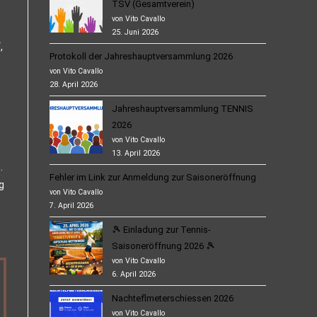
TSV (Gesamtverein)
von Vito Cavallo
25. Juni 2026
,
Protokoll der Jahreshauptversammlung 2026
von Vito Cavallo
28. April 2026
Jahreshauptversammlung TENNIS
2026
von Vito Cavallo
13. April 2026
.
Fehler im Link zur Anmeldung zur Saisoneröffnung
g
von Vito Cavallo
7. April 2026
🎾 Einladung zur Tennis-
Saisoneröffnung 2026 🎾
von Vito Cavallo
6. April 2026
Nachteflmeterschiessen 2026
von Vito Cavallo