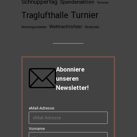
Schnuppertag
Spendenaktion
Termine
Turnier
Traglufthalle
Weihnachtsfeier
Wartungsarbeiten
Winterabo
Abonniere
unseren
Newsletter!
eMail-Adresse
Vorname