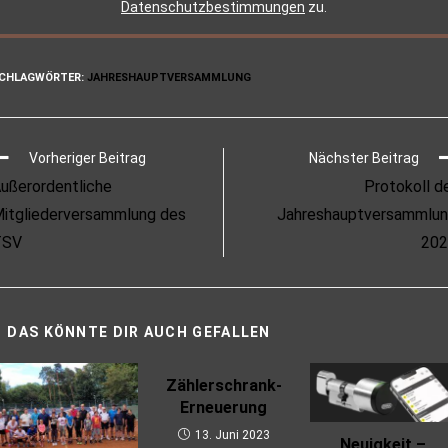
Datenschutzbestimmungen
zu.
CHLAGWÖRTER
:
JAHRESHAUPTVERSAMMLUNG
Vorheriger Beitrag
Nächster Beitrag
ußerordentliche
Protokoll d
itgliederversammlung des
Jahreshauptversammlu
TSV
202
DAS KÖNNTE DIR AUCH GEFALLEN
Zählerschrank-
Erneuerung
13. Juni 2023
Neuigkeit –