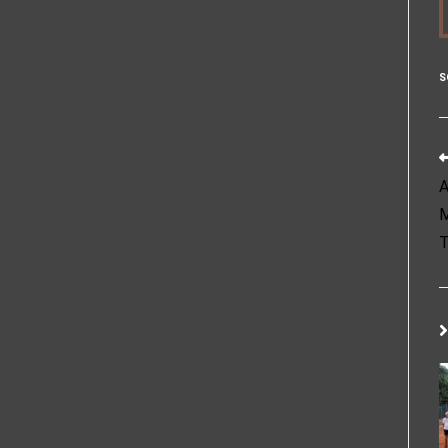
S
A
M