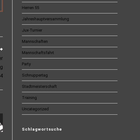
Herren 55
Jahreshauptversammlung
Jux-Turnier
Mannschaften
Mannschaftsfahrt
er
Party
ng
4
Schnuppertag
Stadtmeisterschaft
Training
Uncategorized
Schlagwortsuche