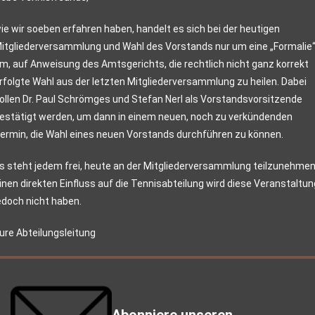
ie wir soeben erfahren haben, handelt es sich bei der heutigen
itgliederversammlung und Wahl des Vorstands nur um eine „Formalie“
m, auf Anweisung des Amtsgerichts, die rechtlich nicht ganz korrekt
rfolgte Wahl aus der letzten Mitgliederversammlung zu heilen. Dabei
ollen Dr. Paul Schrömges und Stefan Nerl als Vorstandsvorsitzende
estätigt werden, um dann in einem neuen, noch zu verkündenden
ermin, die Wahl eines neuen Vorstands durchführen zu können.
s steht jedem frei, heute an der Mitgliederversammlung teilzunehmen
inen direkten Einfluss auf die Tennisabteilung wird diese Veranstaltun
edoch nicht haben.
ure Abteilungsleitung
Abonniere unseren