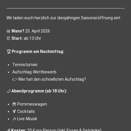
Wir laden euch herzlich zur diesjährigen Saisoneröffnung ein!
📅
Wann?
25. April 2026
⏰
Start:
ab 13 Uhr
🏆
Programm am Nachmittag:
Tennisturnier
Aufschlag-Wettbewerb
👉 Wer hat den schnellsten Aufschlag?
🌙
Abendprogramm (ab 18 Uhr):
🍟 Pommeswagen
🍹 Cocktails
🎶 Live-Musik
💰
Kosten:
20 € pro Person (inkl. Essen & Getränke)