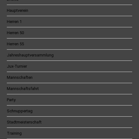
Hauptverein
Herren 1
Herren 50
Herren 55
Jahreshauptversammlung
Jux-Turnier
Mannschaften
Mannschaftsfahrt
Party
Schnuppertag
Stadtmeisterschaft
Training