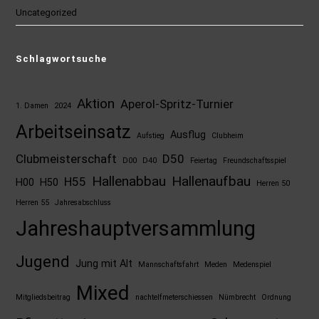
Uncategorized
Schlagwortsuche
Aktion
Aperol-Spritz-Turnier
1. Damen
2024
Arbeitseinsatz
Ausflug
Aufstieg
Clubheim
Clubmeisterschaft
D50
D00
D40
Feiertag
Freundschaftsspiel
Hallenabbau
Hallenaufbau
H55
H00
H50
Herren 50
Herren 55
Jahresabschluss
Jahreshauptversammlung
Jugend
Jung mit Alt
Mannschaftsfahrt
Meden
Medenspiel
Mixed
Mitgliedsbeitrag
nachtelfmeterschiessen
Nümbrecht
Ordnung