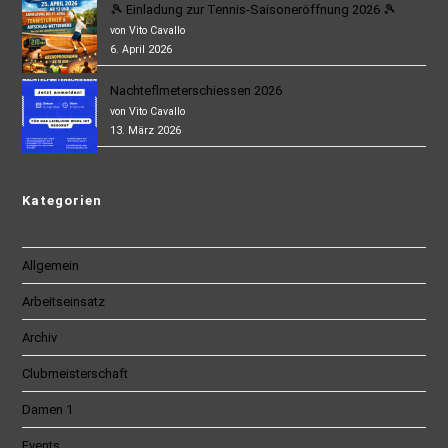
🎾 Einladung zur Tennis-Saisoneröffnung 2026 🎾
von Vito Cavallo
6. April 2026
Nachteflmeterschiessen 2026
von Vito Cavallo
13. März 2026
Kategorien
Allgemein
Arbeitseinsatz
Archiv
Clubmeisterschaft
Damen 1
Events