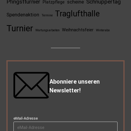
Pfingstturnier
Schnuppertag
scheine
Platzpflege
Traglufthalle
Spendenaktion
Termine
Turnier
Weihnachtsfeier
Wartungsarbeiten
Winterabo
Abonniere unseren
Newsletter!
eMail-Adresse